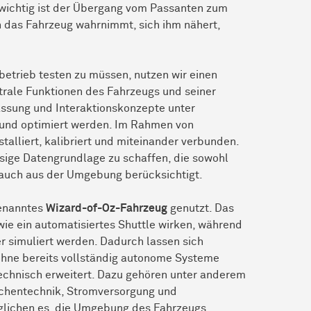
wichtig ist der Übergang vom Passanten zum
n das Fahrzeug wahrnimmt, sich ihm nähert,
etrieb testen zu müssen, nutzen wir einen
trale Funktionen des Fahrzeugs und seiner
ssung und Interaktionskonzepte unter
t und optimiert werden. Im Rahmen von
alliert, kalibriert und miteinander verbunden.
ässige Datengrundlage zu schaffen, die sowohl
auch aus der Umgebung berücksichtigt.
genanntes
Wizard-of-Oz-Fahrzeug
genutzt. Das
ie ein automatisiertes Shuttle wirken, während
r simuliert werden. Dadurch lassen sich
 ohne bereits vollständig autonome Systeme
echnisch erweitert. Dazu gehören unter anderem
chentechnik, Stromversorgung und
glichen es, die Umgebung des Fahrzeugs