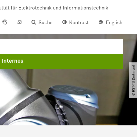
ltät für Elektrotechnik und Informationstechnik
Suche
Kontrast
English
Internes
© RST​/​TU Dortmund