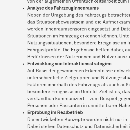
von der allgemeinen Öffentlichkeitsarbeit zum P
Analyse des Fahrzeuginnenraums
Neben der Umgebung des Fahrzeugs betrachten 
das Situationsbewusstsein und die Aufmerksamk
werden Innenraumsensoren eingesetzt und Daten
Situationen im Fahrzeug erkennen können. Unt
Nutzungssituationen, besondere Ereignisse im 
Fahrgastprofile. Die Ergebnisse helfen dabei, a
Bedürfnissen der Nutzerinnen und Nutzer auszu
Entwicklung von Interaktionsstrategien
Auf Basis der gewonnenen Erkenntnisse entwicke
unterschiedliche Zielgruppen und Nutzungssitu
Faktoren innerhalb des Fahrzeugs als auch äuße
besondere Ereignisse im Umfeld. Ziel ist es, da
verständlich kommuniziert – zum Beispiel gege
Personen oder Passanten in unmittelbarer Nähe
Erprobung im Realbetrieb
Die entwickelten Konzepte werden nicht nur im 
Dabei stehen Datenschutz und Datensicherheit 