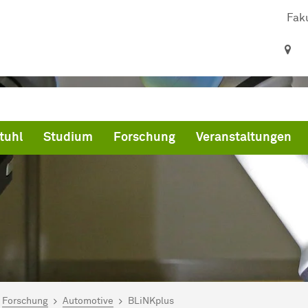
Faku
tuhl
Studium
Forschung
Veranstaltungen
ind hier:
artseite
Forschung
Automotive
BLiNKplus