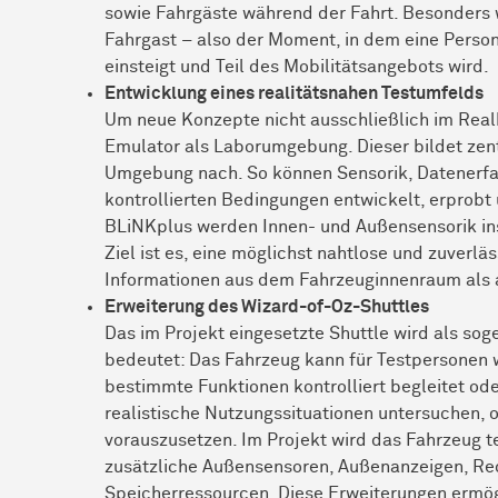
sowie Fahrgäste während der Fahrt. Besonders 
Fahrgast – also der Moment, in dem eine Perso
einsteigt und Teil des Mobilitätsangebots wird.
Entwicklung eines realitätsnahen Testumfelds
Um neue Konzepte nicht ausschließlich im Realb
Emulator als Laborumgebung. Dieser bildet zen
Umgebung nach. So können Sensorik, Datenerfa
kontrollierten Bedingungen entwickelt, erprob
BLiNKplus werden Innen- und Außensensorik inst
Ziel ist es, eine möglichst nahtlose und zuverl
Informationen aus dem Fahrzeuginnenraum als 
Erweiterung des Wizard-of-Oz-Shuttles
Das im Projekt eingesetzte Shuttle wird als so
bedeutet: Das Fahrzeug kann für Testpersonen w
bestimmte Funktionen kontrolliert begleitet ode
realistische Nutzungssituationen untersuchen,
vorauszusetzen. Im Projekt wird das Fahrzeug t
zusätzliche Außensensoren, Außenanzeigen, Re
Speicherressourcen. Diese Erweiterungen ermö