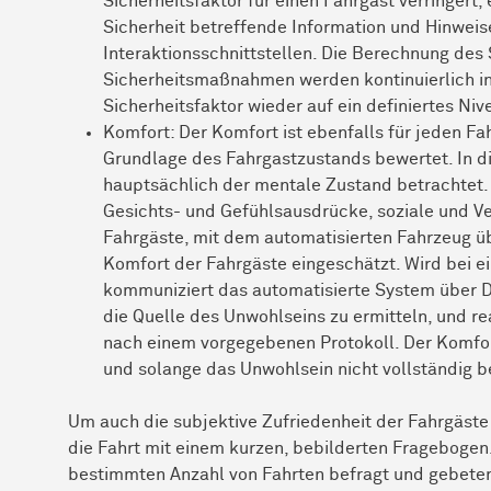
Sicherheitsfaktor für einen Fahrgast verringert, 
Sicherheit betreffende Information und Hinwei
Interaktionsschnittstellen. Die Berechnung des
Sicherheitsmaßnahmen werden kontinuierlich in
Sicherheitsfaktor wieder auf ein definiertes Nive
Komfort: Der Komfort ist ebenfalls für jeden Fah
Grundlage des Fahrgastzustands bewertet. In d
hauptsächlich der mentale Zustand betrachtet.
Gesichts- und Gefühlsausdrücke, soziale und Ve
Fahrgäste, mit dem automatisierten Fahrzeug üb
Komfort der Fahrgäste eingeschätzt. Wird bei e
kommuniziert das automatisierte System über D
die Quelle des Unwohlseins zu ermitteln, und r
nach einem vorgegebenen Protokoll. Der Komfor
und solange das Unwohlsein nicht vollständig b
Um auch die subjektive Zufriedenheit der Fahrgäste
die Fahrt mit einem kurzen, bebilderten Frageboge
bestimmten Anzahl von Fahrten befragt und gebete