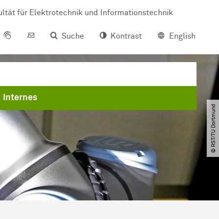
ltät für Elektrotechnik und Informationstechnik
Suche
Kontrast
English
Internes
© RST​/​TU Dortmund