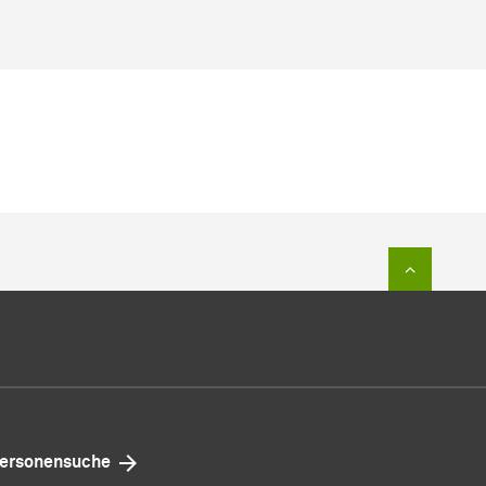
Zum Sei
ersonensuche