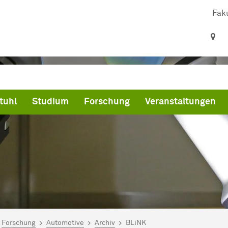
Faku
tuhl
Studium
Forschung
Veranstaltungen
ind hier:
artseite
Forschung
Automotive
Archiv
BLiNK