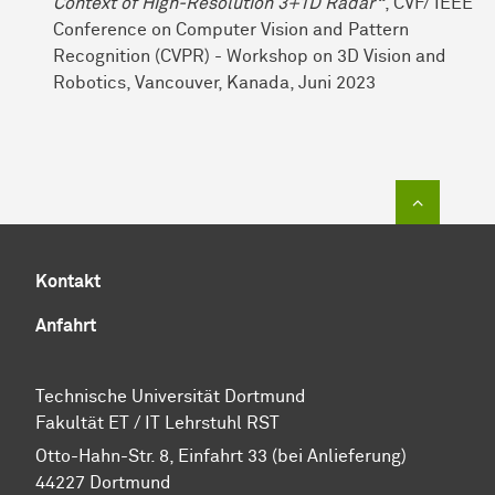
Context of High-Resolution 3+1D Radar“
, CVF/ IEEE
Conference on Computer Vision and Pattern
Recognition (CVPR) - Workshop on 3D Vision and
Robotics, Vancouver, Kanada, Juni 2023
Zum Sei
Kontakt
Anfahrt
Technische Universität Dortmund
Fakultät ET / IT Lehrstuhl RST
Otto-Hahn-Str. 8, Einfahrt 33 (bei Anlieferung)
44227 Dortmund