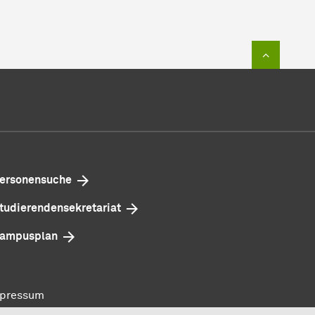
Zum Sei
ersonensuche
tudierenden­sekretariat
ampusplan
pressum