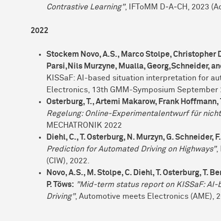
Contrastive Learning”
, IFToMM D‑A‑CH, 2023 (A
2022
Stockem Novo, A.S., Marco Stolpe, Christopher D
Parsi,Nils Murzyne, Mualla, Georg,Schneider, an
KISSaF: AI-based situation interpretation for 
Electronics, 13th GMM-Symposium September
Osterburg, T., Artemi Makarow, Frank Hoffmann,
Regelung: Online-Experimentalentwurf für nich
MECHATRONIK 2022
Diehl, C., T. Osterburg, N. Murzyn, G. Schneider, 
Prediction for Automated Driving on Highways”
,
(CIW), 2022.
Novo, A.S., M. Stolpe, C. Diehl, T. Osterburg, T. Be
P. Töws:
”Mid‑term status report on KISSaF: AI‑
Driving”
, Automotive meets Electronics (AME), 