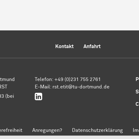
Kontakt
Anfahrt
ortmund
Telefon: +49 (0)231 755 2761
P
 RST
E-Mail: rst.etit@tu-dortmund.de
S
LinkedIn
33 (bei
C
erefreiheit
Anregungen?
Datenschutzerklärung
Im