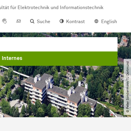
ltät für Elektrotechnik und Informationstechnik
Suche
Kontrast
English
Internes
© Peter Sondermann​/​TU Dortmund