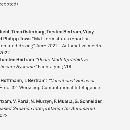
ccepted)
iehl, Timo Osterburg, Torsten Bertram, Vijay
d Philipp Töws:
"Mid-term status report on
automated driving" AmE 2022 - Automotive meets
 2022
 Torsten Bertram:
"Duale Modellprädiktive
tlineare Systeme"
Fachtagung VDI
F. Hoffmann, T. Bertram:
”Conditional Behavior
 Proc. 32. Workshop Computational Intelligence
rtram, V. Parsi, N. Murzyn, F. Mualla, G. Schneider,
based Situation Interpretation for Automated
2022