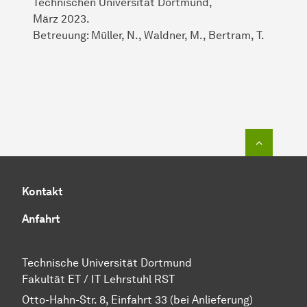
Technischen Universität Dortmund,
März 2023.
Betreuung: Müller, N., Waldner, M., Bertram, T.
Zum Seit
Kontakt
Anfahrt
Technische Universität Dortmund
Fakultät ET / IT Lehrstuhl RST
Otto-Hahn-Str. 8, Einfahrt 33 (bei Anlieferung)